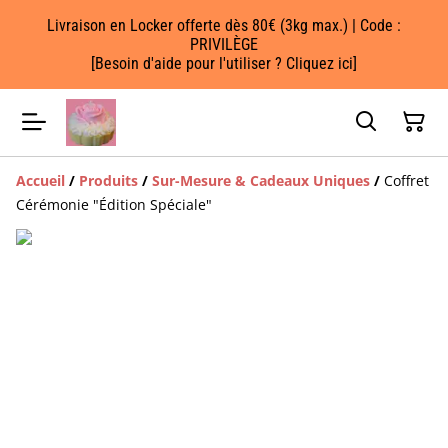
Livraison en Locker offerte dès 80€ (3kg max.) | Code :
PRIVILÈGE
[Besoin d'aide pour l'utiliser ? Cliquez ici]
Accueil
/
Produits
/
Sur-Mesure & Cadeaux Uniques
/
Coffret
Cérémonie "Édition Spéciale"