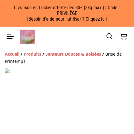
Livraison en Locker offerte dès 80€ (3kg max.) | Code :
PRIVILÈGE
[Besoin d'aide pour l'utiliser ? Cliquez ici]
Accueil
/
Produits
/
Senteurs Douces & Boisées
/
Brise de
Printemps