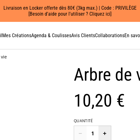
Livraison en Locker offerte dès 80€ (3kg max.) | Code : PRIVILÈGE
[Besoin d'aide pour l'utiliser ? Cliquez ici]
l
Mes Créations
Agenda & Coulisses
Avis Clients
Collaborations
En savo
 vie
Arbre de 
10,20 €
QUANTITÉ