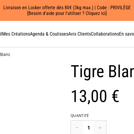
Livraison en Locker offerte dès 80€ (3kg max.) | Code : PRIVILÈGE
[Besoin d'aide pour l'utiliser ? Cliquez ici]
l
Mes Créations
Agenda & Coulisses
Avis Clients
Collaborations
En savo
 Blanc
Tigre Bla
13,00 €
QUANTITÉ