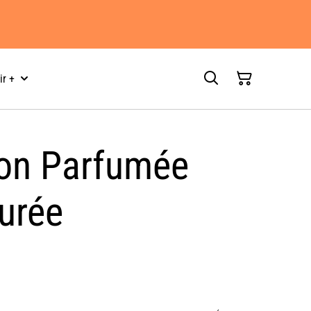
ir +
on Parfumée
urée