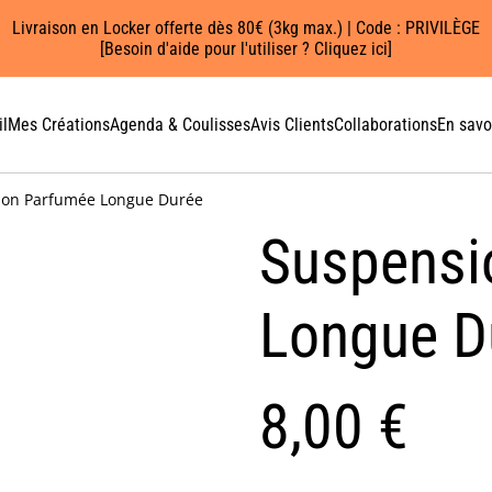
Livraison en Locker offerte dès 80€ (3kg max.) | Code : PRIVILÈGE
[Besoin d'aide pour l'utiliser ? Cliquez ici]
l
Mes Créations
Agenda & Coulisses
Avis Clients
Collaborations
En savo
ion Parfumée Longue Durée
Suspensi
Longue D
8,00 €