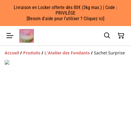
Livraison en Locker offerte dès 80€ (3kg max.) | Code :
PRIVILÈGE
[Besoin d'aide pour l'utiliser ? Cliquez ici]
Accueil
/
Produits
/
L'Atelier des Fondants
/
Sachet Surprise