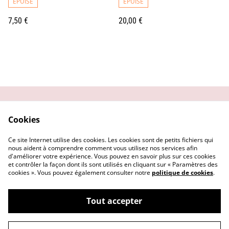
ÉPUISÉ
ÉPUISÉ
7,50 €
20,00 €
Contactez-moi
Conditions générales
Cookies
Politique de
Mentions Légales
confidentialité
Ce site Internet utilise des cookies. Les cookies sont de petits fichiers qui
Politique de cookies
nous aident à comprendre comment vous utilisez nos services afin
d'améliorer votre expérience. Vous pouvez en savoir plus sur ces cookies
et contrôler la façon dont ils sont utilisés en cliquant sur « Paramètres des
cookies ». Vous pouvez également consulter notre
politique de cookies
.
Tout accepter
©
2026
Angel's Candle