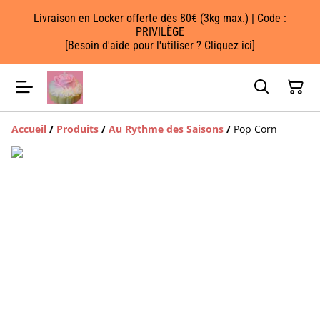
Livraison en Locker offerte dès 80€ (3kg max.) | Code :
PRIVILÈGE
[Besoin d'aide pour l'utiliser ? Cliquez ici]
Accueil
/
Produits
/
Au Rythme des Saisons
/
Pop Corn