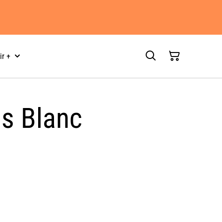
ir +
is Blanc