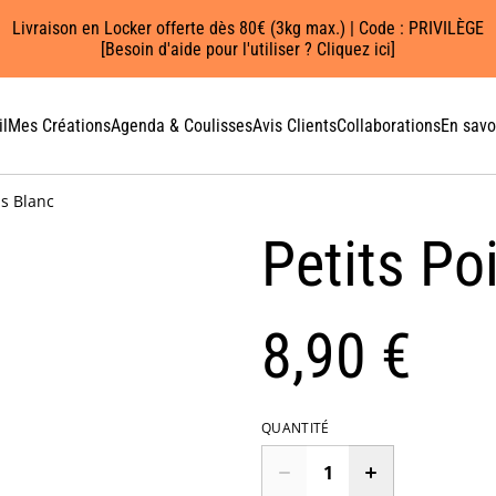
Livraison en Locker offerte dès 80€ (3kg max.) | Code : PRIVILÈGE
[Besoin d'aide pour l'utiliser ? Cliquez ici]
l
Mes Créations
Agenda & Coulisses
Avis Clients
Collaborations
En savo
is Blanc
Petits Po
8,90 €
QUANTITÉ