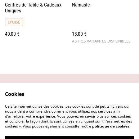
Centres de Table & Cadeaux
Namasté
Uniques
ÉPUISÉ
40,00 €
13,00 €
AUTRES VARIANTES DISPONIBLES
Contactez-moi
Conditions générales
Cookies
Politique de
Mentions Légales
confidentialité
Ce site Internet utilise des cookies. Les cookies sont de petits fichiers qui
Politique de cookies
nous aident à comprendre comment vous utilisez nos services afin
d'améliorer votre expérience. Vous pouvez en savoir plus sur ces cookies
et contrôler la façon dont ils sont utilisés en cliquant sur « Paramètres des
cookies ». Vous pouvez également consulter notre
politique de cookies
.