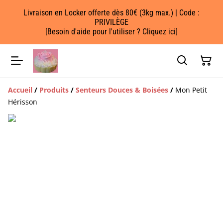
Livraison en Locker offerte dès 80€ (3kg max.) | Code :
PRIVILÈGE
[Besoin d'aide pour l'utiliser ? Cliquez ici]
Accueil
/
Produits
/
Senteurs Douces & Boisées
/
Mon Petit
Hérisson