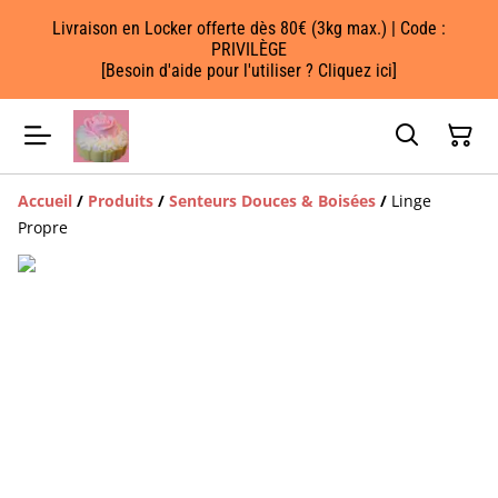
Livraison en Locker offerte dès 80€ (3kg max.) | Code :
PRIVILÈGE
[Besoin d'aide pour l'utiliser ? Cliquez ici]
Accueil
/
Produits
/
Senteurs Douces & Boisées
/
Linge
Propre