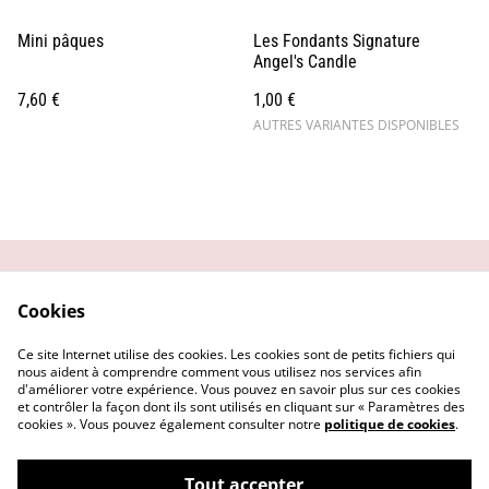
Mini pâques
Les Fondants Signature
Angel's Candle
7,60 €
1,00 €
AUTRES VARIANTES DISPONIBLES
Contactez-moi
Conditions générales
Cookies
Politique de
Mentions Légales
confidentialité
Ce site Internet utilise des cookies. Les cookies sont de petits fichiers qui
Politique de cookies
nous aident à comprendre comment vous utilisez nos services afin
d'améliorer votre expérience. Vous pouvez en savoir plus sur ces cookies
et contrôler la façon dont ils sont utilisés en cliquant sur « Paramètres des
cookies ». Vous pouvez également consulter notre
politique de cookies
.
Tout accepter