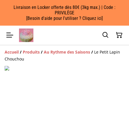
Livraison en Locker offerte dès 80€ (3kg max.) | Code :
PRIVILÈGE
[Besoin d'aide pour l'utiliser ? Cliquez ici]
Accueil
/
Produits
/
Au Rythme des Saisons
/
Le Petit Lapin
Chouchou