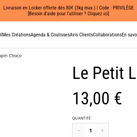
Livraison en Locker offerte dès 80€ (3kg max.) | Code : PRIVILÈGE
[Besoin d'aide pour l'utiliser ? Cliquez ici]
l
Mes Créations
Agenda & Coulisses
Avis Clients
Collaborations
En savo
Lapin Choco
Le Petit 
13,00 €
QUANTITÉ