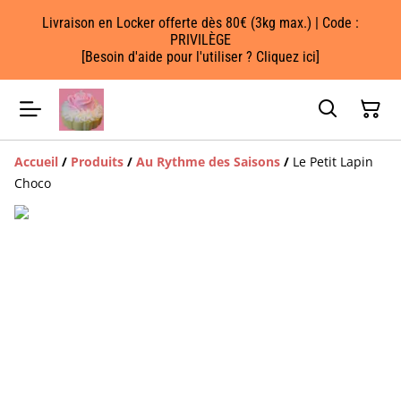
Livraison en Locker offerte dès 80€ (3kg max.) | Code :
PRIVILÈGE
[Besoin d'aide pour l'utiliser ? Cliquez ici]
Accueil
/
Produits
/
Au Rythme des Saisons
/
Le Petit Lapin
Choco