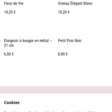
Fleur de Vie
Oiseau Élégant Blanc
10,20 €
10,20 €
Éteignoir à bougie en métal –
Petit Pois Noir
21 cm
6,50 €
8,90 €
Contactez-moi
Conditions générales
Cookies
Politique de
Mentions Légales
confidentialité