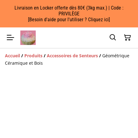
Livraison en Locker offerte dès 80€ (3kg max.) | Code :
PRIVILÈGE
[Besoin d'aide pour l'utiliser ? Cliquez ici]
Accueil
/
Produits
/
Accessoires de Senteurs
/
Géométrique
Céramique et Bois