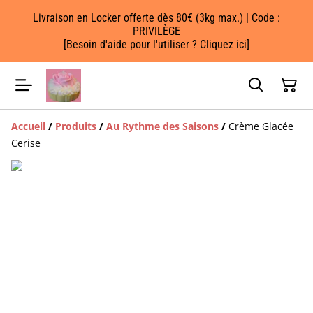
Livraison en Locker offerte dès 80€ (3kg max.) | Code :
PRIVILÈGE
[Besoin d'aide pour l'utiliser ? Cliquez ici]
Accueil
/
Produits
/
Au Rythme des Saisons
/
Crème Glacée
Cerise