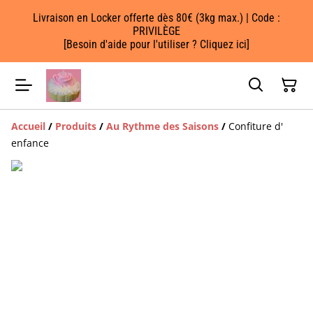
Livraison en Locker offerte dès 80€ (3kg max.) | Code :
PRIVILÈGE
[Besoin d'aide pour l'utiliser ? Cliquez ici]
Accueil
/
Produits
/
Au Rythme des Saisons
/
Confiture d'
enfance