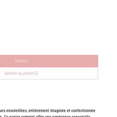
Acheter
Ajouter au panier
eurs ensoleillées, entièrement imaginée et confectionnée
. Ce panier complet offre une expérience sensorielle