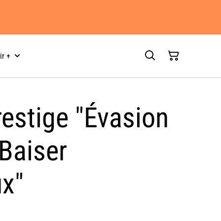
ir +
restige "Évasion
 Baiser
ux"