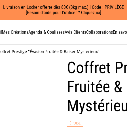
Livraison en Locker offerte dès 80€ (3kg max.) | Code : PRIVILÈGE
[Besoin d'aide pour l'utiliser ? Cliquez ici]
l
Mes Créations
Agenda & Coulisses
Avis Clients
Collaborations
En savo
offret Prestige "Évasion Fruitée & Baiser Mystérieux"
Coffret P
Fruitée &
Mystérie
ÉPUISÉ