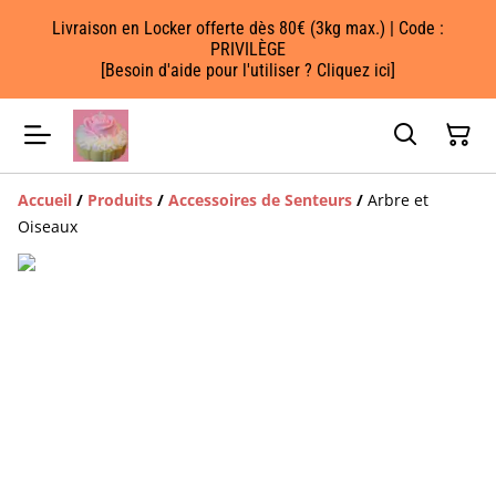
Livraison en Locker offerte dès 80€ (3kg max.) | Code :
PRIVILÈGE
[Besoin d'aide pour l'utiliser ? Cliquez ici]
Accueil
/
Produits
/
Accessoires de Senteurs
/
Arbre et
Oiseaux