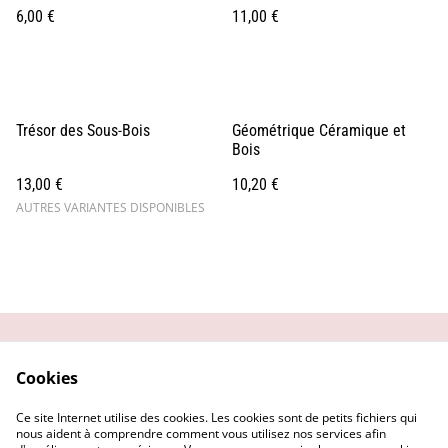
6,00 €
11,00 €
Trésor des Sous-Bois
Géométrique Céramique et
Bois
13,00 €
10,20 €
AUTRES VARIANTES DISPONIBLES
Contactez-moi
Conditions générales
Cookies
Politique de
Mentions Légales
confidentialité
Ce site Internet utilise des cookies. Les cookies sont de petits fichiers qui
Politique de cookies
nous aident à comprendre comment vous utilisez nos services afin